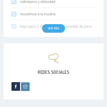
sobrepeso y obesidad
resistencia a la insulina
bajo peso o dificultad para aumentar de peso
VER MÁS
dislipidemia (alteracion colesterol y trigliceridos)
hiperinsulinemia
REDES SOCIALES