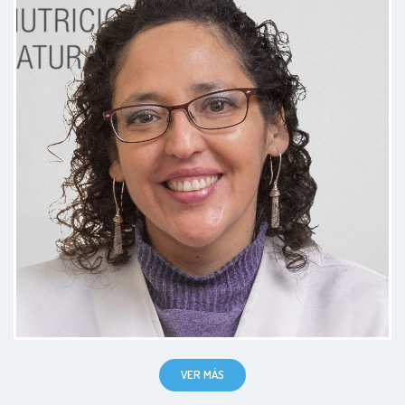
muy asertiva .Respondió cada una
de mis dudas con mucha
amabilidad.
Paciente
Muy amable y detallada en el
tratamiento, me sentí muy cómoda
al hablar con ella
Paciente
VER MÁS